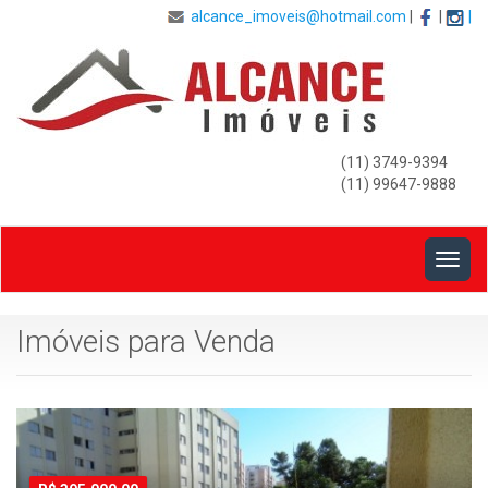
alcance_imoveis@hotmail.com
|
|
|
(11) 3749-9394
(11) 99647-9888
Togg
navig
Imóveis para Venda