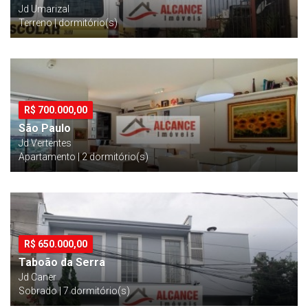
Jd Umarizal
Terreno | dormitório(s)
R$
700.000,00
São Paulo
Jd Vertentes
Apartamento | 2 dormitório(s)
R$
650.000,00
Taboão da Serra
Jd Caner
Sobrado | 7 dormitório(s)