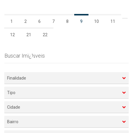
...
...
1
2
6
7
8
9
10
11
12
21
22
Buscar Imï¿½veis
Finalidade
Tipo
Cidade
Bairro