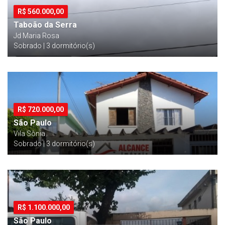
R$
560.000,00
Taboão da Serra
Jd Maria Rosa
Sobrado | 3 dormitório(s)
R$
720.000,00
São Paulo
Vila Sônia
Sobrado | 3 dormitório(s)
R$
1.100.000,00
São Paulo