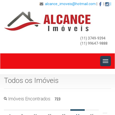
alcance_imoveis@hotmail.com
|
|
|
(11) 3749-9394
(11) 99647-9888
Togg
navig
Todos os Imóveis
Imóveis Encontrados:
723
...
...