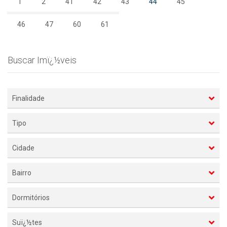
1
2
41
42
43
44
45
46
47
60
61
Buscar Imï¿½veis
Finalidade
Tipo
Cidade
Bairro
Dormitórios
Suï¿½tes