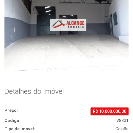
um
Amigo
Detalhes do Imóvel
Preço:
R$
10.000.000,00
Código:
V8301
Tipo de Imóvel:
Galpão