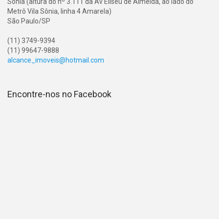
Sônia (altura do nº 3.111 da Av Eliseu de Almeida, ao lado do
Metrô Vila Sônia, linha 4 Amarela)
São Paulo/SP
(11) 3749-9394
(11) 99647-9888
alcance_imoveis@hotmail.com
Encontre-nos no Facebook