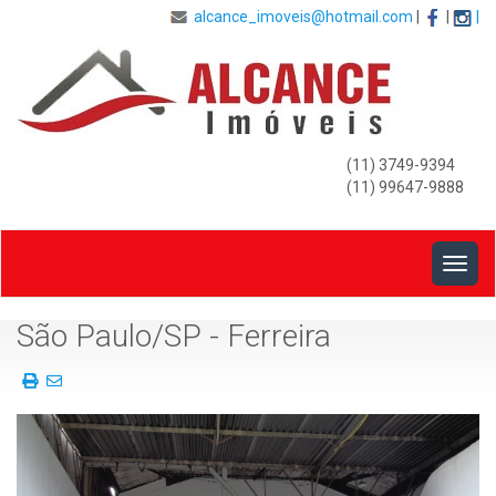
alcance_imoveis@hotmail.com
|
|
|
(11) 3749-9394
(11) 99647-9888
Togg
navig
Front
São Paulo/SP - Ferreira
View
Imprima
Envie
esse
a
Folhetoo
pï¿½gina
deste
Imï¿½vel
para