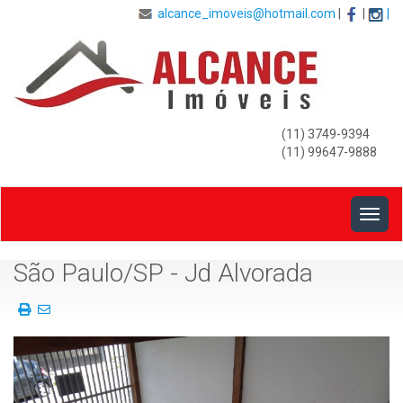
alcance_imoveis@hotmail.com
|
|
|
(11) 3749-9394
(11) 99647-9888
Togg
navig
Front
São Paulo/SP - Jd Alvorada
View
Imprima
Envie
esse
a
Folhetoo
pï¿½gina
deste
Imï¿½vel
para