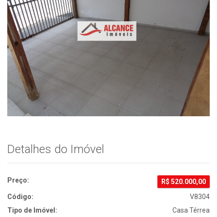
um
Amigo
Detalhes do Imóvel
Preço:
R$
520.000,00
Código:
V8304
Tipo de Imóvel:
Casa Térrea