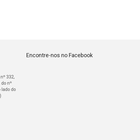
Encontre-nos no Facebook
 nº 332,
 do nº
o lado do
)