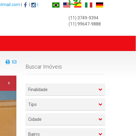
otmail.com
|
|
|
(11) 3749-9394
(11) 99647-9888
Front
View
Imprima
Envie
Buscar Imóveis
esse
a
Folhetoo
pï¿½gina
deste
Imï¿½vel
Finalidade
para
um
Amigo
Tipo
Cidade
Bairro