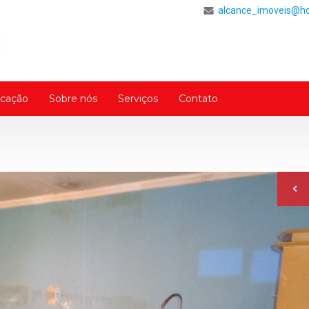
alcance_imoveis@h
cação
Sobre nós
Serviços
Contato