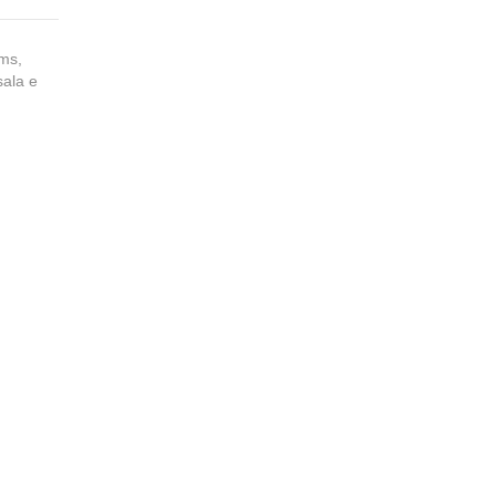
ms,
sala e