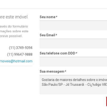
re este imóvel
Seu nome
*
avés do formulário
rmações sobre este
Seu Email
*
reve possível.
(11) 3749-9394
Seu telefone com DDD
*
(11) 99647-9888
imoveis@hotmail.com
Sua mensagem
*