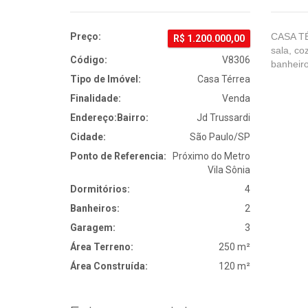
Preço:
CASA T
R$
1.200.000,00
sala, co
Código:
V8306
banheiro
Tipo de Imóvel:
Casa Térrea
Finalidade:
Venda
Endereço:
Bairro:
Jd Trussardi
Cidade:
São Paulo/SP
Ponto de Referencia:
Próximo do Metro
Vila Sônia
Dormitórios:
4
Banheiros:
2
Garagem:
3
Área Terreno:
250 m²
Área Construída:
120 m²