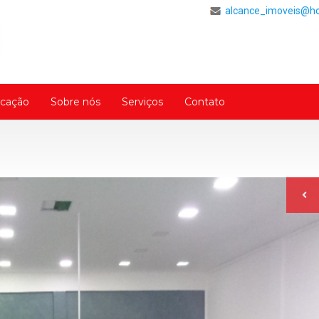
alcance_imoveis@h
cação
Sobre nós
Serviços
Contato