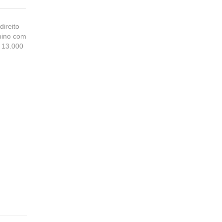
reito
anino com
$ 13.000