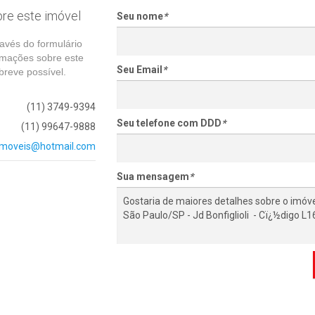
re este imóvel
Seu nome
*
avés do formulário
rmações sobre este
Seu Email
*
reve possível.
(11) 3749-9394
Seu telefone com DDD
*
(11) 99647-9888
imoveis@hotmail.com
Sua mensagem
*