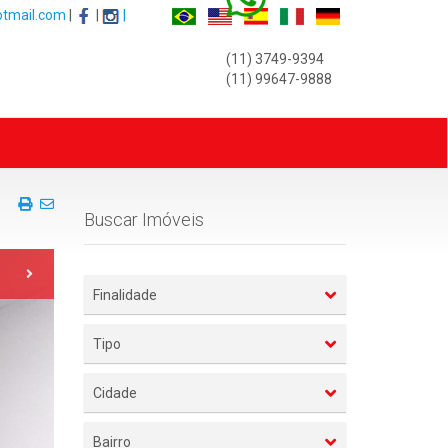
otmail.com
|
|
|
(11) 3749-9394
(11) 99647-9888
Front
View
Imprima
Envie
Buscar Imóveis
esse
a
Folhetoo
pï¿½gina
deste
Imï¿½vel
Finalidade
para
um
Amigo
Tipo
Cidade
Bairro