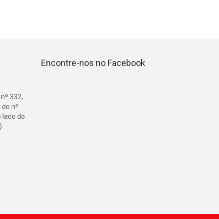
Encontre-nos no Facebook
 nº 332,
 do nº
o lado do
)