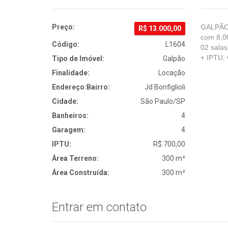
Preço:
GALPÃO
R$
13.000,00
com 8,00
Código:
L1604
02 salas
+ IPTU. 
Tipo de Imóvel:
Galpão
Finalidade:
Locação
Endereço:
Bairro:
Jd Bonfiglioli
Cidade:
São Paulo/SP
Banheiros:
4
Garagem:
4
IPTU:
R$ 700,00
Área Terreno:
300 m²
Área Construída:
300 m²
Entrar em contato