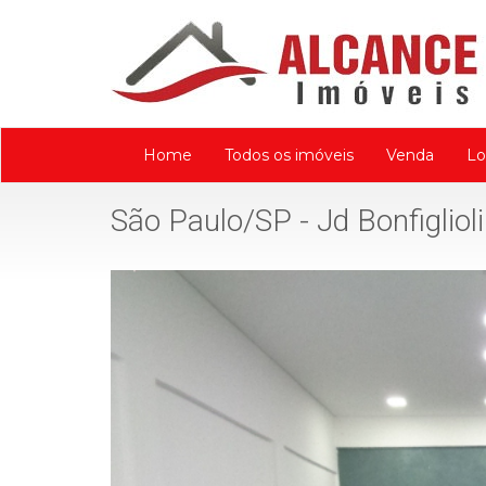
Home
Todos os imóveis
Venda
Lo
Front
View
São Paulo/SP - Jd Bonfiglioli